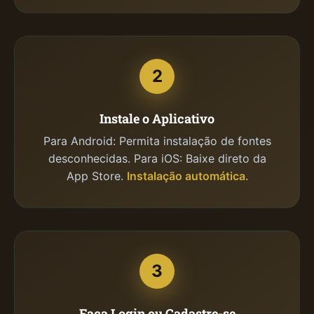
2
Instale o Aplicativo
Para Android: Permita instalação de fontes
desconhecidas. Para iOS: Baixe direto da
App Store.
Instalação automática
.
3
Faça Login ou Cadastre-se