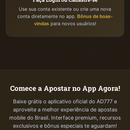
Use sua conta existente ou crie uma nova
conta diretamente no app.
Bônus de boas-
vindas
para novos usuários!
Comece a Apostar no App Agora!
Baixe grátis o aplicativo oficial do AD777 e
aproveite a melhor experiência de apostas
mobile do Brasil. Interface premium, recursos
exclusivos e bônus especiais te aguardam!