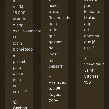
mais
nunca
por
de R$
trava.
lentidão.
15.000
Recomendo
Melhor
usando
para
app
o app
todos
de
exclusivamente.
que
apostas
O
gostam
que já
login
de
usei!"
biométrico
jogar
é
⚡
no
perfeito
Velocidade:
celular!"
para
3s
🏆
quem
⭐
Vitórias:
joga
Avaliação:
150+
no
5/5
🎮
celular!"
Jogos:
200+
💰
Ganhos: