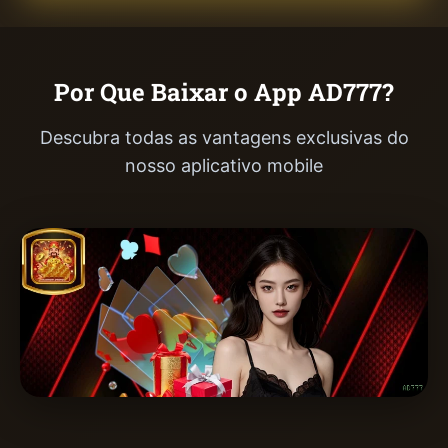
Por Que Baixar o App AD777?
Descubra todas as vantagens exclusivas do
nosso aplicativo mobile