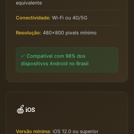
equivalente
Conectividade:
Wi-Fi ou 4G/5G
Resolução:
480x800 pixels mínimo
✅ Compatível com 98% dos
dispositivos Android no Brasil
🍎
iOS
Versão mínima:
iOS 12.0 ou superior