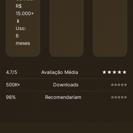
R$
15.000+
📱
Uso:
6
meses
4.7/5
Avaliação Média
★★★★★
500K+
Downloads
⭐⭐⭐⭐⭐
98%
Recomendariam
⭐⭐⭐⭐⭐