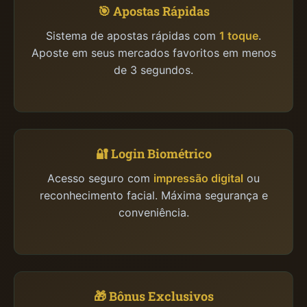
🎯 Apostas Rápidas
Sistema de apostas rápidas com
1 toque
.
Aposte em seus mercados favoritos em menos
de 3 segundos.
🔐 Login Biométrico
Acesso seguro com
impressão digital
ou
reconhecimento facial. Máxima segurança e
conveniência.
🎁 Bônus Exclusivos